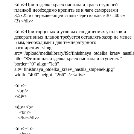
<div>При отделке краев настила и краев ступеней
планкой необходимо крепить ее к лаге саморезами
3,5х25 из нержавеющей стали через каждые 30 - 40 см
(3) </div>
<div>При торцевых и угловых соединениях уголков и
декоративных планок требуется оставлять зазор не менее
5 мм, необходимый для температурного
расширения. <img
src="/upload/medialibrary/f9c/finishnaya_otdelka_kraev_nastil
title="Финишная отделка краев настила и ступенек "
border="0" align="left"
alt="finishnaya_otdelka_kraev_nastila_stupenek.jpg"
width="400" height="266" /></div>
<div>
<br />
</div>
<div><b>
<br />
</b></div>
<div><b>
<br />