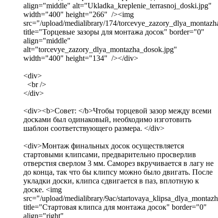
align="middle" alt="Ukladka_kreplenie_terrasnoj_doski.jpg"
width="400" height="266" /><img
src="/upload/medialibrary/174/torcevye_zazory_dlya_montazh
title="Торцевые зазоры для монтажа досок" border="0"
align="middle"
alt="torcevye_zazory_dlya_montazha_dosok.jpg"
width="400" height="134" /></div>
<div>
<br />
</div>
<div><b>Совет: </b>Чтобы торцевой зазор между всеми
досками был одинаковый, необходимо изготовить
шаблон соответствующего размера. </div>
<div>Монтаж финальных досок осуществляется
стартовыми клипсами, предварительно просверлив
отверстия сверлом 3 мм. Саморез вкручивается в лагу не
до конца, так что бы клипсу можно было двигать. После
укладки доски, клипса сдвигается в паз, вплотную к
доске. <img
src="/upload/medialibrary/9ac/startovaya_klipsa_dlya_montaz
title="Стартовая клипса для монтажа досок" border="0"
align="right"