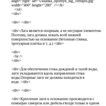
align="right" alt="Ukladka_opornyh_lag_Terrapol.jpg"
width="400" height="280" /></li>
</ol>
</div>
<div> </div>
<div>Лага является опорным, а не несущим элементом.
Поэтому, лага должна лежать всей нижней
поверхностью на основании (бетонная стяжка,
тротуарная плитка и т. д.) </div>
<div>
<br />
</div>
<div>Для обеспечения стока дождевой и талой воды,
лаги укладываются вдоль направления стока
воды.Опорные лаги не должны находиться в
воде. </div>
<div> </div>
<div>Крепление лаги к основанию производится с
помощью самореза или дюбель-гвоздя только в одном