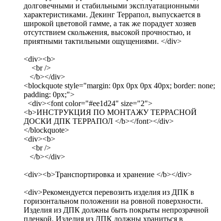
долговечными и стабильными эксплуатационными
характеристиками. Декинг Террапол, выпускается в
широкой цветовой гамме, а так же порадует хозяев
отсутствием скольжения, высокой прочностью, и
приятными тактильными ощущениями. </div>
<div><b>
<br />
</b></div>
<blockquote style="margin: 0px 0px 0px 40px; border: none;
padding: 0px;">
<div><font color="#ee1d24" size="2">
<b>ИНСТРУКЦИЯ ПО МОНТАЖУ ТЕРРАСНОЙ
ДОСКИ ДПК ТЕРРАПОЛ </b></font></div>
</blockquote>
<div><b>
<br />
</b></div>
<div><b>Транспортировка и хранение </b></div>
<div>Рекомендуется перевозить изделия из ДПК в
горизонтальном положении на ровной поверхности.
Изделия из ДПК должны быть покрыты непрозрачной
пленкой. Изделия из ДПК должны храниться в