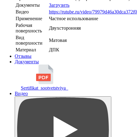
Документы
Загрузить
Видео
https://rutube.ru/video/79979d46a30dca372
Применение
Частное использование
Рабочая
Двухсторонняя
поверхность
Вид
Матовая
поверхности
Материал
ДПК
Отзывы
Документы
Sertifikat_sootvetstviya_
Видео