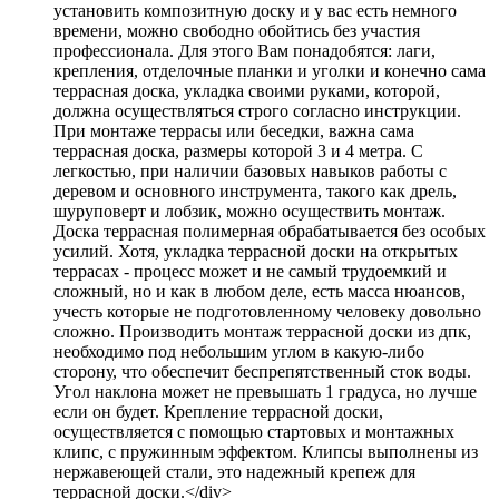
установить композитную доску и у вас есть немного
времени, можно свободно обойтись без участия
профессионала. Для этого Вам понадобятся: лаги,
крепления, отделочные планки и уголки и конечно сама
террасная доска, укладка своими руками, которой,
должна осуществляться строго согласно инструкции.
При монтаже террасы или беседки, важна сама
террасная доска, размеры которой 3 и 4 метра. С
легкостью, при наличии базовых навыков работы с
деревом и основного инструмента, такого как дрель,
шуруповерт и лобзик, можно осуществить монтаж.
Доска террасная полимерная обрабатывается без особых
усилий. Хотя, укладка террасной доски на открытых
террасах - процесс может и не самый трудоемкий и
сложный, но и как в любом деле, есть масса нюансов,
учесть которые не подготовленному человеку довольно
сложно. Производить монтаж террасной доски из дпк,
необходимо под небольшим углом в какую-либо
сторону, что обеспечит беспрепятственный сток воды.
Угол наклона может не превышать 1 градуса, но лучше
если он будет. Крепление террасной доски,
осуществляется с помощью стартовых и монтажных
клипс, с пружинным эффектом. Клипсы выполнены из
нержавеющей стали, это надежный крепеж для
террасной доски.</div>