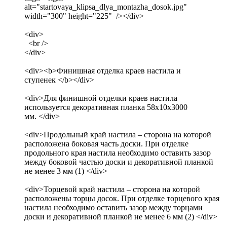
alt="startovaya_klipsa_dlya_montazha_dosok.jpg"
width="300" height="225" /></div>
<div>
<br />
</div>
<div><b>Финишная отделка краев настила и
ступенек </b></div>
<div>Для финишной отделки краев настила
используется декоративная планка 58х10х3000
мм. </div>
<div>Продольный край настила – сторона на которой
расположена боковая часть доски. При отделке
продольного края настила необходимо оставить зазор
между боковой частью доски и декоративной планкой
не менее 3 мм (1) </div>
<div>Торцевой край настила – сторона на которой
расположены торцы досок. При отделке торцевого края
настила необходимо оставить зазор между торцами
доски и декоративной планкой не менее 6 мм (2) </div>