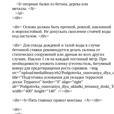
<li>опорные балки из бетона, дерева или
металла. </li>
</ul>
</div>
<div> Основа должна быть прочной, ровной, наклонной
и морозостойкой. Не допускать скопление стоячей воды
под настилом. </div>
<div> Для отвода дождевой и талой воды в случае
бетонной стяжки рекомендуется делать уклоны от
статических сооружений или дренаж во всех других
случаях. Наклон 1 см на каждый погонный метр. При
необходимости уложить пленку (геотекстиль, битумный
ковер) для предотвращения роста сорняков. <img
src="/upload/medialibrary/eb2/Podgotovka_osnovaniya_dlya_uk
title="Подготовка основания для укладки террасной
доски Террапол" border="0" align="right"
alt="Podgotovka_osnovaniya_dlya_ukladki_terrasnoj_doski_Te
width="400" height="146" /></div>
<div><b>Пять главных правил монтажа </b></div>
<div>
<ol>