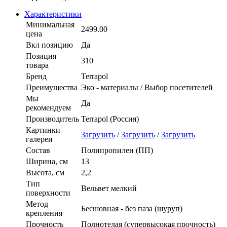
Характеристики
Минимальная
2499.00
цена
Вкл позицию
Да
Позиция
310
товара
Бренд
Terrapol
Преимущества
Эко - материалы / Выбор посетителей
Мы
Да
рекомендуем
Производитель
Terrapol (Россия)
Картинки
Загрузить
/
Загрузить
/
Загрузить
галереи
Состав
Полипропилен (ПП)
Ширина, см
13
Высота, см
2,2
Тип
Вельвет мелкий
поверхности
Метод
Бесшовная - без паза (шуруп)
крепления
Прочность
Полнотелая (супервысокая прочность)