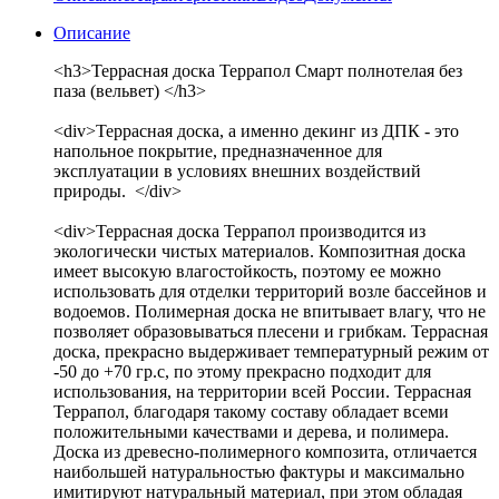
Описание
<h3>Террасная доска Террапол Смарт полнотелая без
паза (вельвет) </h3>
<div>Террасная доска, а именно декинг из ДПК - это
напольное покрытие, предназначенное для
эксплуатации в условиях внешних воздействий
природы. </div>
<div>Террасная доска Террапол производится из
экологически чистых материалов. Композитная доска
имеет высокую влагостойкость, поэтому ее можно
использовать для отделки территорий возле бассейнов и
водоемов. Полимерная доска не впитывает влагу, что не
позволяет образовываться плесени и грибкам. Террасная
доска, прекрасно выдерживает температурный режим от
-50 до +70 гр.с, по этому прекрасно подходит для
использования, на территории всей России. Террасная
Террапол, благодаря такому составу обладает всеми
положительными качествами и дерева, и полимера.
Доска из древесно-полимерного композита, отличается
наибольшей натуральностью фактуры и максимально
имитируют натуральный материал, при этом обладая