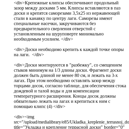
<div>Крепежные клипсы обеспечивают продольный
зазор между досками 5 мм. Клипсы вставляются в паз
доски и крепятся саморезами 3,5х25 из нержавеющей
стали в канавку по центру лаги. Саморезы имеют
специальные насечки, закручиваются без
предварительного сверления отверстий с
установленным на шуруповерте минимально
необходимым усилием. </div>
<div>Доски необходимо крепить к каждой точке опоры
на лаги. </div>
<div>Доски монтируются в "разбежку", со смещением
стыков минимум на 1/3 длины доски. Фрагмент доски
должен быть длиной не менее 80 см, и лежать на 3-х
лагах. При этом необходимо оставлять зазор между
торцами досок, согласно таблице, для обеспечения стока
дождевой и талой воды и для компенсации
температурного расширения. Концы досок должны
обязательно лежать на лагах и крепиться к ним с
помощью клипс (4) </div>
<div><img
src="/upload/medialibrary/e85/Ukladka_kreplenie_terrasnoj_do
title="Укладка и крепление террасной доски" border="0"