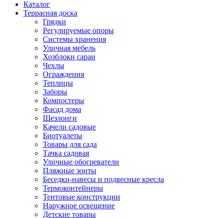
Каталог
Террасная доска
Грядки
Регулируемые опоры
Системы хранения
Уличная мебель
Хозблоки сараи
Чехлы
Ограждения
Теплицы
Заборы
Компостеры
Фасад дома
Шезлонги
Качели садовые
Биотуалеты
Товары для сада
Тачка садовая
Уличные обогреватели
Пляжные зонты
Беседки-навесы и подвесные кресла
Термоконтейнеры
Тентовые конструкции
Наружное освещение
Детские товары