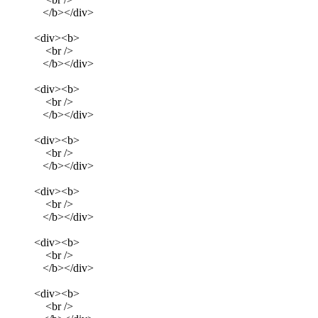
</b></div>
<div><b>
<br />
</b></div>
<div><b>
<br />
</b></div>
<div><b>
<br />
</b></div>
<div><b>
<br />
</b></div>
<div><b>
<br />
</b></div>
<div><b>
<br />