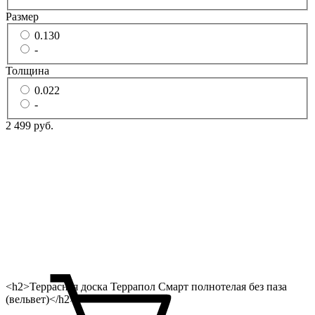
Размер
0.130
-
Толщина
0.022
-
2 499 руб.
<h2>Террасная доска Террапол Смарт полнотелая без паза
(вельвет)</h2>