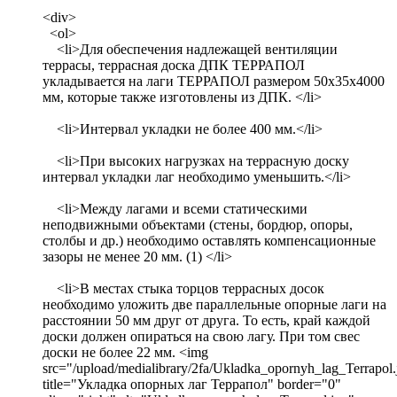
<div>
<ol>
<li>Для обеспечения надлежащей вентиляции
террасы, террасная доска ДПК ТЕРРАПОЛ
укладывается на лаги ТЕРРАПОЛ размером 50х35х4000
мм, которые также изготовлены из ДПК. </li>
<li>Интервал укладки не более 400 мм.</li>
<li>При высоких нагрузках на террасную доску
интервал укладки лаг необходимо уменьшить.</li>
<li>Между лагами и всеми статическими
неподвижными объектами (стены, бордюр, опоры,
столбы и др.) необходимо оставлять компенсационные
зазоры не менее 20 мм. (1) </li>
<li>В местах стыка торцов террасных досок
необходимо уложить две параллельные опорные лаги на
расстоянии 50 мм друг от друга. То есть, край каждой
доски должен опираться на свою лагу. При том свес
доски не более 22 мм. <img
src="/upload/medialibrary/2fa/Ukladka_opornyh_lag_Terrapol.
title="Укладка опорных лаг Террапол" border="0"