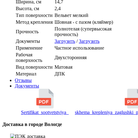
Ширина, см
14,7
Высота, см
2,4
Тип поверхности
Вельвет мелкий
Метод крепления
Шовная - с пазом (кляймер)
Полнотелая (супервысокая
Прочность
прочность)
Документы
Загрузить
/
Загрузить
Применение
Частное использование
Рабочая
Двухсторонняя
поверхность
Вид поверхности
Матовая
Материал
ДПК
Отзывы
Документы
Sertifikat_sootvetstviya_
skhema_krepleniya_zaglushki_
Доставка в городе Вологде