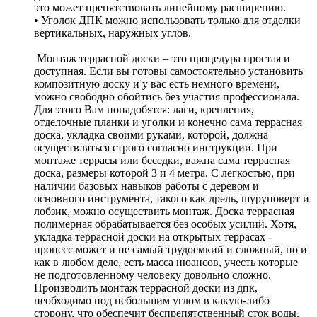
это может препятствовать линейному расширению.
• Уголок ДПК можно использовать только для отделки
вертикальных, наружных углов.
Монтаж террасной доски – это процедура простая и
доступная. Если вы готовы самостоятельно установить
композитную доску и у вас есть немного времени,
можно свободно обойтись без участия профессионала.
Для этого Вам понадобятся: лаги, крепления,
отделочные планки и уголки и конечно сама террасная
доска, укладка своими руками, которой, должна
осуществляться строго согласно инструкции. При
монтаже террасы или беседки, важна сама террасная
доска, размеры которой 3 и 4 метра. С легкостью, при
наличии базовых навыков работы с деревом и
основного инструмента, такого как дрель, шуруповерт и
лобзик, можно осуществить монтаж. Доска террасная
полимерная обрабатывается без особых усилий. Хотя,
укладка террасной доски на открытых террасах -
процесс может и не самый трудоемкий и сложный, но и
как в любом деле, есть масса нюансов, учесть которые
не подготовленному человеку довольно сложно.
Производить монтаж террасной доски из дпк,
необходимо под небольшим углом в какую-либо
сторону, что обеспечит беспрепятственный сток воды.