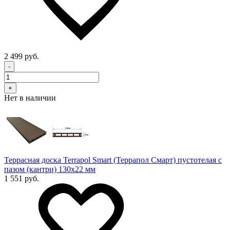
2 499 руб.
-
+
Нет в наличии
Террасная доска Terrapol Smart (Террапол Смарт) пустотелая с
пазом (кантри) 130х22 мм
1 551 руб.