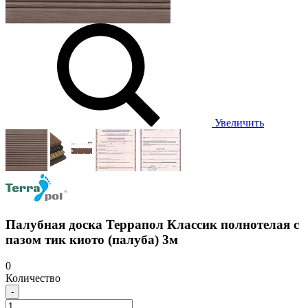
Увеличить
Палубная доска Террапол Классик полнотелая с
пазом тик киото (палуба) 3м
0
Количество
-