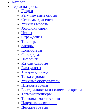
Каталог
Террасная доска
Грядки
Регулируемые опоры
Системы хранения
Уличная мебель
Хозблоки сараи
Чехлы
Ограждения
Теплицы
Заборы
Компостеры
Фасад дома
Шезлонги
Качели садовые
Биотуалеты
Товары для сада
Тачка садовая
Уличные обогреватели
Пляжные зонты
Беседки-навесы и подвесные кресла
Термоконтейнеры
Тентовые конструкции
Наружное освещение
Детские товары