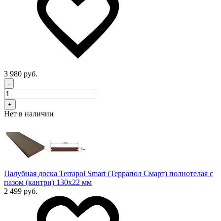
3 980 руб.
-
+
Нет в наличии
Палубная доска Terrapol Smart (Террапол Смарт) полнотелая с
пазом (кантри) 130х22 мм
2 499 руб.