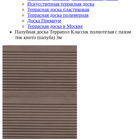
Искусственная террасная доска
Террасная доска пластиковая
Террасная доска полимерная
Доска Премиум
Террасная доска в Москве
Палубная доска Террапол Классик полнотелая с пазом
тик киото (палуба) 3м