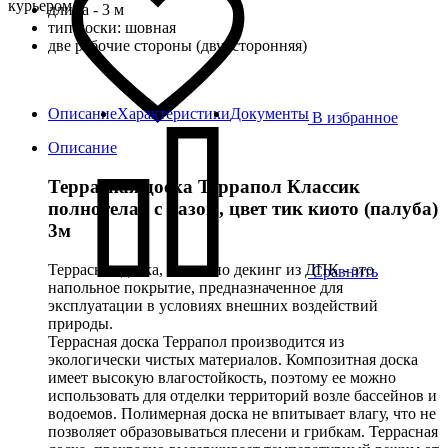
курьером
длина - 3 м
тип доски: шовная
две рабочие стороны (двухсторонняя)
Описание
Характеристики
Документы
В избранное
Описание
Террасная доска Террапол Классик
полнотелая с пазом, цвет тик киото (палуба)
3м
Террасная доска, а именно декинг из ДПК - это
Сравнить
напольное покрытие, предназначенное для
эксплуатации в условиях внешних воздействий
природы.
Террасная доска Террапол производится из
экологически чистых материалов. Композитная доска
имеет высокую влагостойкость, поэтому ее можно
использовать для отделки территорий возле бассейнов и
водоемов. Полимерная доска не впитывает влагу, что не
позволяет образовываться плесени и грибкам. Террасная