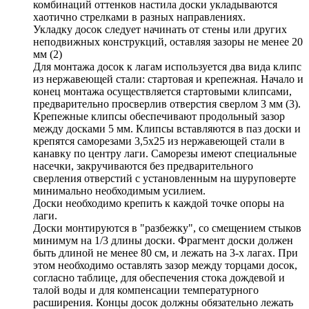
комбинаций оттенков настила доски укладываются
хаотично стрелками в разных направлениях.
Укладку досок следует начинать от стены или других
неподвижных конструкций, оставляя зазоры не менее 20
мм (2)
Для монтажа досок к лагам используется два вида клипс
из нержавеющей стали: стартовая и крепежная. Начало и
конец монтажа осуществляется стартовыми клипсами,
предварительно просверлив отверстия сверлом 3 мм (3).
Крепежные клипсы обеспечивают продольный зазор
между досками 5 мм. Клипсы вставляются в паз доски и
крепятся саморезами 3,5х25 из нержавеющей стали в
канавку по центру лаги. Саморезы имеют специальные
насечки, закручиваются без предварительного
сверления отверстий с установленным на шуруповерте
минимально необходимым усилием.
Доски необходимо крепить к каждой точке опоры на
лаги.
Доски монтируются в "разбежку", со смещением стыков
минимум на 1/3 длины доски. Фрагмент доски должен
быть длиной не менее 80 см, и лежать на 3-х лагах. При
этом необходимо оставлять зазор между торцами досок,
согласно таблице, для обеспечения стока дождевой и
талой воды и для компенсации температурного
расширения. Концы досок должны обязательно лежать