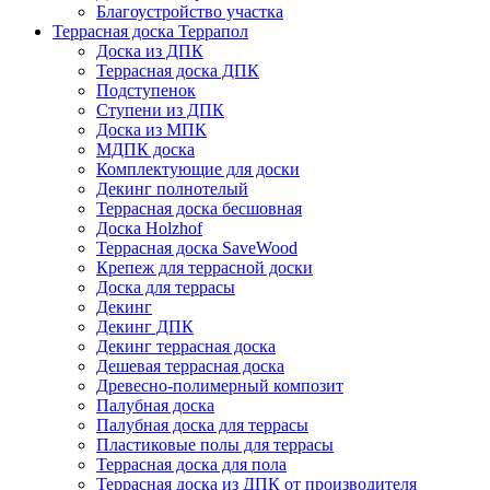
Благоустройство участка
Террасная доска Террапол
Доска из ДПК
Террасная доска ДПК
Подступенок
Ступени из ДПК
Доска из МПК
МДПК доска
Комплектующие для доски
Декинг полнотелый
Террасная доска бесшовная
Доска Holzhof
Террасная доска SaveWood
Крепеж для террасной доски
Доска для террасы
Декинг
Декинг ДПК
Декинг террасная доска
Дешевая террасная доска
Древесно-полимерный композит
Палубная доска
Палубная доска для террасы
Пластиковые полы для террасы
Террасная доска для пола
Террасная доска из ДПК от производителя