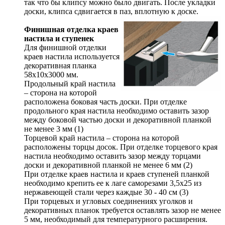
так что бы клипсу можно было двигать. После укладки
доски, клипса сдвигается в паз, вплотную к доске.
Финишная отделка краев
настила и ступенек
Для финишной отделки
краев настила используется
декоративная планка
58х10х3000 мм.
Продольный край настила
– сторона на которой
расположена боковая часть доски. При отделке
продольного края настила необходимо оставить зазор
между боковой частью доски и декоративной планкой
не менее 3 мм (1)
Торцевой край настила – сторона на которой
расположены торцы досок. При отделке торцевого края
настила необходимо оставить зазор между торцами
доски и декоративной планкой не менее 6 мм (2)
При отделке краев настила и краев ступеней планкой
необходимо крепить ее к лаге саморезами 3,5х25 из
нержавеющей стали через каждые 30 - 40 см (3)
При торцевых и угловых соединениях уголков и
декоративных планок требуется оставлять зазор не менее
5 мм, необходимый для температурного расширения.