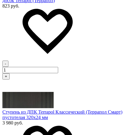
досок Terrapol (Террапол)
823 руб.
-
+
Ступень из ДПК Terrapol Классический (Террапол Смарт)
пустотелая 320х24 мм
3 980 руб.