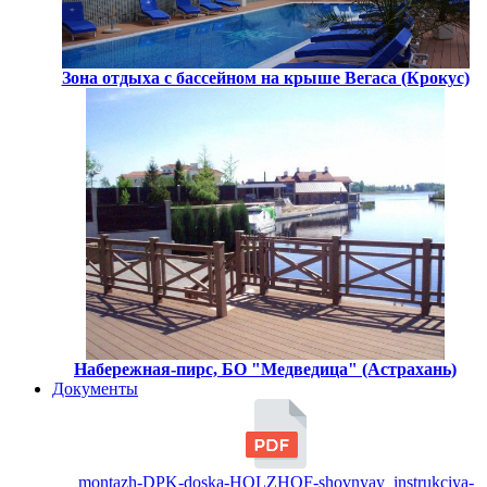
Зона отдыха с бассейном на крыше Вегаса (Крокус)
Набережная-пирс, БО "Медведица" (Астрахань)
Документы
montazh-DPK-doska-HOLZHOF-shovnyay_instrukciya-