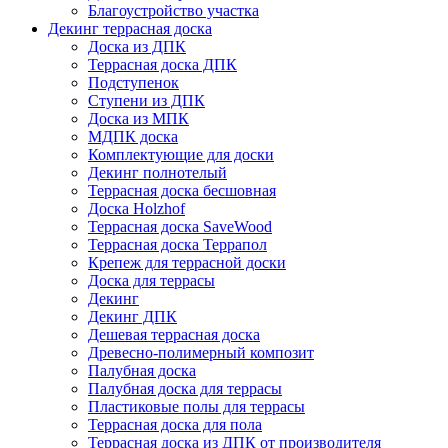
Благоустройство участка
Декинг террасная доска
Доска из ДПК
Террасная доска ДПК
Подступенок
Ступени из ДПК
Доска из МПК
МДПК доска
Комплектующие для доски
Декинг полнотелый
Террасная доска бесшовная
Доска Holzhof
Террасная доска SaveWood
Террасная доска Террапол
Крепеж для террасной доски
Доска для террасы
Декинг
Декинг ДПК
Дешевая террасная доска
Древесно-полимерный композит
Палубная доска
Палубная доска для террасы
Пластиковые полы для террасы
Террасная доска для пола
Террасная доска из ДПК от производителя