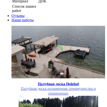
Материал
ДПК
Список наших
работ
Отзывы
Наши работы
Палубная доска Holzhof
Палубная доска полимерная: преимущества и
применение