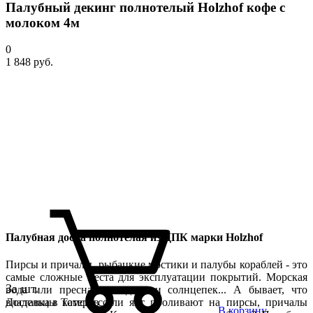
Палубный декинг полнотелый Holzhof кофе с
молоком 4м
0
1 848 руб.
Палубная доска полнотелая из ДПК марки Holzhof
Пирсы и причалы, рыбацкие мостики и палубы кораблей - это
самые сложные места для эксплуатации покрытий. Морская
За шт.
вода или пресная, дождь или солнцепек... А бывает, что
владельцы катеров или яхт проливают на пирсы, причалы
Доставка в Томске со
В корзину