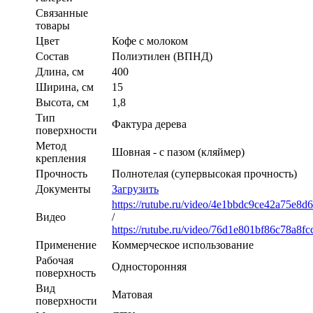
Связанные
товары
Цвет
Кофе с молоком
Состав
Полиэтилен (ВПНД)
Длина, см
400
Ширина, см
15
Высота, см
1,8
Тип
Фактура дерева
поверхности
Метод
Шовная - с пазом (кляймер)
крепления
Прочность
Полнотелая (супервысокая прочность)
Документы
Загрузить
https://rutube.ru/video/4e1bbdc9ce42a75e8d
Видео
/
https://rutube.ru/video/76d1e801bf86c78a8f
Применение
Коммерческое использование
Рабочая
Односторонняя
поверхность
Вид
Матовая
поверхности