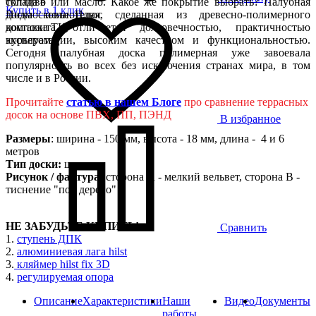
топливо или масло. Какое же покрытие выбрать? Палубная
склада в
Купить в 1 клик
доска полнотелая, сделанная из древесно-полимерного
Подмосковье. Плюс
композита, отличается долговечностью, практичностью
доставка ТК,
эксплуатации, высоким качеством и функциональностью.
курьером
Сегодня палубная доска полимерная уже завоевала
популярность во всех без исключения странах мира, в том
числе и в России.
Прочитайте
статью в нашем Блоге
про сравнение террасных
досок на основе ПВХ, ПП, ПЭНД
В избранное
Размеры
: ширина - 150 мм, высота - 18 мм, длина - 4 и 6
метров
Тип доски:
шовная
Рисунок / фактура:
сторона А - мелкий вельвет, сторона B -
тиснение "под дерево"
НЕ ЗАБУДЬТЕ КУПИТЬ!
Сравнить
1.
ступень ДПК
2.
алюминиевая лага hilst
3.
кляймер hilst fix 3D
4.
регулируемая опора
Описание
Характеристики
Наши
Видео
Документы
работы