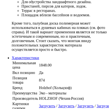
Для обустройства ландшафтного дизайна.
Пристаней, пирсов для катеров, лодок.
Террас в ресторанах.
Площадок вблизи бассейнов и водоемов.
Кроме того, палубная доска полимерная может
использоваться в душевых кабинах на пляжах (см. фото
справа). И такой вариант применения является не только
эстетичным и современным, но и практичным,
долговечным. Стоит сказать, что монтаж ввиду
положительных характеристик материала
осуществляется просто и быстро.
Характеристики
Минимальная
1848.00
цена
Вкл позицию
Да
Позиция
874
товара
Бренд
Holzhof (Хольцхоф)
Преимущества
Эко - материалы
Производитель
HOLZHOF (Чехия-Россия)
Картинки
Загрузить
/
Загрузить
/
Загрузить
/
Загруз
галереи