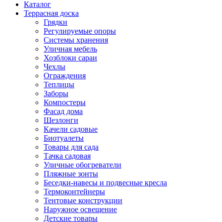
Каталог
Террасная доска
Грядки
Регулируемые опоры
Системы хранения
Уличная мебель
Хозблоки сараи
Чехлы
Ограждения
Теплицы
Заборы
Компостеры
Фасад дома
Шезлонги
Качели садовые
Биотуалеты
Товары для сада
Тачка садовая
Уличные обогреватели
Пляжные зонты
Беседки-навесы и подвесные кресла
Термоконтейнеры
Тентовые конструкции
Наружное освещение
Детские товары