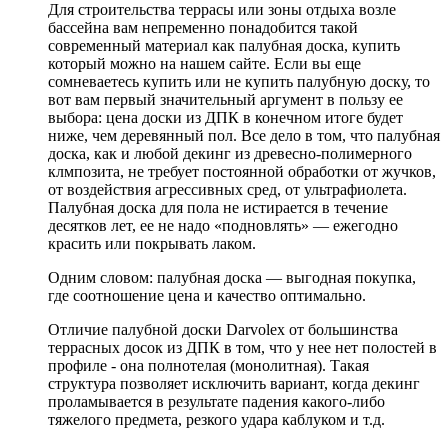
Для строительства террасы или зоны отдыха возле
бассейна вам непременно понадобится такой
современный материал как палубная доска, купить
который можно на нашем сайте. Если вы еще
сомневаетесь купить или не купить палубную доску, то
вот вам первый значительный аргумент в пользу ее
выбора: цена доски из ДПК в конечном итоге будет
ниже, чем деревянный пол. Все дело в том, что палубная
доска, как и любой декинг из древесно-полимерного
клмпозита, не требует постоянной обработки от жучков,
от воздействия агрессивных сред, от ультрафиолета.
Палубная доска для пола не истирается в течение
десятков лет, ее не надо «подновлять» — ежегодно
красить или покрывать лаком.
Одним словом: палубная доска — выгодная покупка,
где соотношение цена и качество оптимально.
Отличие палубной доски Darvolex от большинства
террасных досок из ДПК в том, что у нее нет полостей в
профиле - она полнотелая (монолитная). Такая
структура позволяет исключить вариант, когда декинг
проламывается в результате падения какого-либо
тяжелого предмета, резкого удара каблуком и т.д.