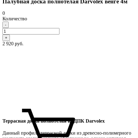
Палубная доска полнотелая Darvolex венге 4м
0
Количество
-
+
2 920 руб.
Террасная доска полнотелая из ДПК Darvolex
Данный профиль террасной доски из древесно-полимерного