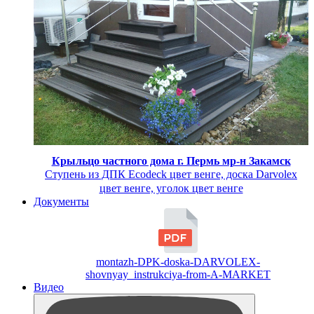
Крыльцо частного дома г. Пермь мр-н Закамск
Ступень из ДПК Ecodeck цвет венге, доска Darvolex
цвет венге, уголок цвет венге
Документы
montazh-DPK-doska-DARVOLEX-
shovnyay_instrukciya-from-A-MARKET
Видео