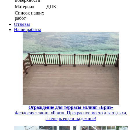
поверхности
Материал
ДПК
Список наших
работ
Отзывы
Наши работы
Ограждение для террасы эллинг «Бриз»
Феодосия эллинг «Бриз». Прекрасное место для отдыха,
а теперь еще и надежное!