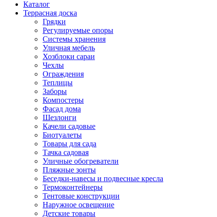
Каталог
Террасная доска
Грядки
Регулируемые опоры
Системы хранения
Уличная мебель
Хозблоки сараи
Чехлы
Ограждения
Теплицы
Заборы
Компостеры
Фасад дома
Шезлонги
Качели садовые
Биотуалеты
Товары для сада
Тачка садовая
Уличные обогреватели
Пляжные зонты
Беседки-навесы и подвесные кресла
Термоконтейнеры
Тентовые конструкции
Наружное освещение
Детские товары