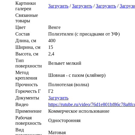
Картинки
Загрузить
/
Загрузить
/
Загрузить
/
Загруз
галереи
Связанные
товары
Цвет
Венге
Состав
Полиэтилен (с присадками от УФ)
Длина, см
400
Ширина, см
15
Высота, см
2,4
Тип
Вельвет мелкий
поверхности
Метод
Шовная - с пазом (кляймер)
крепления
Прочность
Полнотелая (волна)
Горючесть Г
Г2
Документы
Загрузить
Видео
https://rutube.ru/video/76d1e801bf86c78a8f
Применение
Коммерческое использование
Рабочая
Односторонняя
поверхность
Вид
Матовая