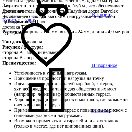
композита сделан немного облегченным, однако материал
За шт.
сохраняет плотность более 1100 кг/куб.м., что обеспечивает
доске значительную прочность. Палубная доска Darvolex
Доставка в
В корзину
рассчитана на места с высокими нагрузками и большой
Челябинске со склада
Купить в 1 клик
проходимостью.
в Подмосковье. Плюс
доставка ТК,
Размеры
: ширина - 150 мм, высота - 24 мм, длина - 4,0 метров
курьером
Тип доски:
шовная
Рисунок / фактура:
сторона А - мелкий вельвет
сторона B - нерабочая
Преимущества:
В избранное
Устойчивость к ударным нагрузкам.
Повышенная прочность и нагрузка на точку.
Идеально подходит для палуб кораблей, катеров,
яхт, дебаркадеров, а также для общественных мест
(например, летних кафе, общественных террас).
Хорошо подходит для пирсов и мостиков, где возможны
очень высокие нагрузки.
Применяется также для террас с повышенным риском с
Сравнить
сильными ударными нагрузками.
Возможно применять для гаражей или автостоянок
(только в местах, где нет шипованных шин).