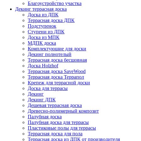
Благоустройство участка
Декинг террасная доска
Доска из ДПК
Террасная доска ДПК
Подступенок
Ступени из ДПК
Доска из МПК
МДПК доска
Комплектующие для доски
Декинг полнотелый
Террасная доска бесшовная
Доска Holzhof
Террасная доска SaveWood
Террасная доска Террапол
Крепеж для террасной доски
Доска для террасы
Декинг
Декинг ДПК
Дешевая террасная доска
Древесно-полимерный композит
Палубная доска
Палубная доска для террасы
Пластиковые полы для террасы
Террасная доска для пола
Террасная доска из ДПК от производителя