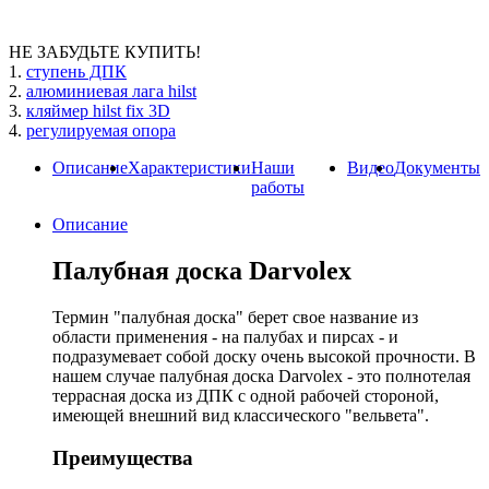
НЕ ЗАБУДЬТЕ КУПИТЬ!
1.
ступень ДПК
2.
алюминиевая лага hilst
3.
кляймер hilst fix 3D
4.
регулируемая опора
Описание
Характеристики
Наши
Видео
Документы
работы
Описание
Палубная доска Darvolex
Термин "палубная доска" берет свое название из
области применения - на палубах и пирсах - и
подразумевает собой доску очень высокой прочности. В
нашем случае палубная доска Darvolex - это полнотелая
террасная доска из ДПК с одной рабочей стороной,
имеющей внешний вид классического "вельвета".
Преимущества