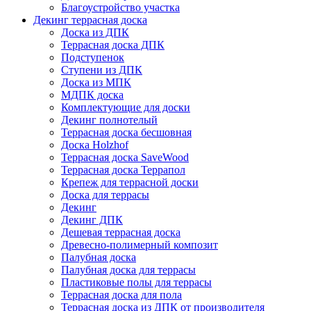
Благоустройство участка
Декинг террасная доска
Доска из ДПК
Террасная доска ДПК
Подступенок
Ступени из ДПК
Доска из МПК
МДПК доска
Комплектующие для доски
Декинг полнотелый
Террасная доска бесшовная
Доска Holzhof
Террасная доска SaveWood
Террасная доска Террапол
Крепеж для террасной доски
Доска для террасы
Декинг
Декинг ДПК
Дешевая террасная доска
Древесно-полимерный композит
Палубная доска
Палубная доска для террасы
Пластиковые полы для террасы
Террасная доска для пола
Террасная доска из ДПК от производителя