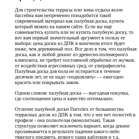
Для строительства террасы или зоны отдыха возле
бассейна вам непременно понадобится такой
современный материал как палубная доска, купить
который можно на нашем сайте. Если вы еще
сомневаетесь купить или не купить палубную доску, то
вот вам первый значительный аргумент в пользу ее
выбора: цена доски из ДПК в конечном итоге будет
ниже, чем деревянный пол. Все дело в том, что палубная
доска, как и любой декинг из древесно-полимерного
клмпозита, не требует постоянной обработки от жучков,
от воздействия агрессивных сред, от ультрафиолета.
Палубная доска для пола не истирается в течение
десятков лет, ее не надо «подновлять» — ежегодно
красить или покрывать лаком.
Одним словом: палубная доска — выгодная покупка,
где соотношение цена и качество оптимально.
Отличие палубной доски Darvolex от большинства
террасных досок из ДПК в том, что у нее нет полостей в
профиле - она полнотелая (монолитная). Такая
структура позволяет исключить вариант, когда декинг
проламывается в результате падения какого-либо
тяжелого предмета, резкого удара каблуком и т.д.