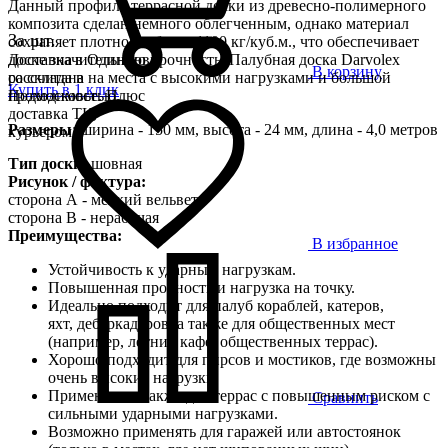
Данный профиль террасной доски из древесно-полимерного
композита сделан немного облегченным, однако материал
За шт.
сохраняет плотность более 1100 кг/куб.м., что обеспечивает
доске значительную прочность. Палубная доска Darvolex
Доставка в Одинцово
В корзину
рассчитана на места с высокими нагрузками и большой
со склада в
Купить в 1 клик
проходимостью.
Подмосковье. Плюс
доставка ТК,
Размеры
: ширина - 150 мм, высота - 24 мм, длина - 4,0 метров
курьером
Тип доски:
шовная
Рисунок / фактура:
сторона А - мелкий вельвет
сторона B - нерабочая
Преимущества:
В избранное
Устойчивость к ударным нагрузкам.
Повышенная прочность и нагрузка на точку.
Идеально подходит для палуб кораблей, катеров,
яхт, дебаркадеров, а также для общественных мест
(например, летних кафе, общественных террас).
Хорошо подходит для пирсов и мостиков, где возможны
очень высокие нагрузки.
Применяется также для террас с повышенным риском с
Сравнить
сильными ударными нагрузками.
Возможно применять для гаражей или автостоянок