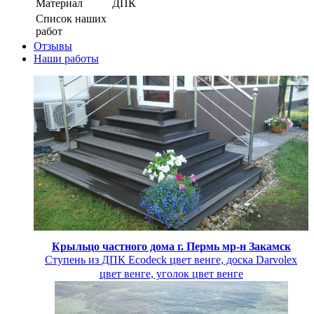
Материал
ДПК
Список наших
работ
Отзывы
Наши работы
Крыльцо частного дома г. Пермь мр-н Закамск
Ступень из ДПК Ecodeck цвет венге, доска Darvolex
цвет венге, уголок цвет венге