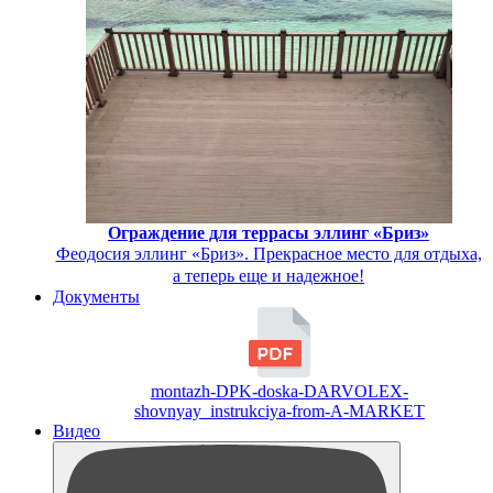
Ограждение для террасы эллинг «Бриз»
Феодосия эллинг «Бриз». Прекрасное место для отдыха,
а теперь еще и надежное!
Документы
montazh-DPK-doska-DARVOLEX-
shovnyay_instrukciya-from-A-MARKET
Видео