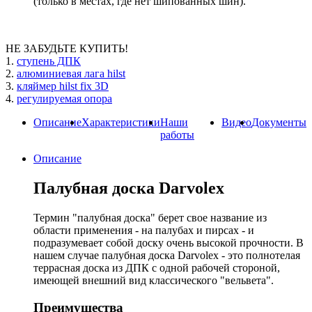
(только в местах, где нет шипованных шин).
НЕ ЗАБУДЬТЕ КУПИТЬ!
1.
ступень ДПК
2.
алюминиевая лага hilst
3.
кляймер hilst fix 3D
4.
регулируемая опора
Описание
Характеристики
Наши
Видео
Документы
работы
Описание
Палубная доска Darvolex
Термин "палубная доска" берет свое название из
области применения - на палубах и пирсах - и
подразумевает собой доску очень высокой прочности. В
нашем случае палубная доска Darvolex - это полнотелая
террасная доска из ДПК с одной рабочей стороной,
имеющей внешний вид классического "вельвета".
Преимущества