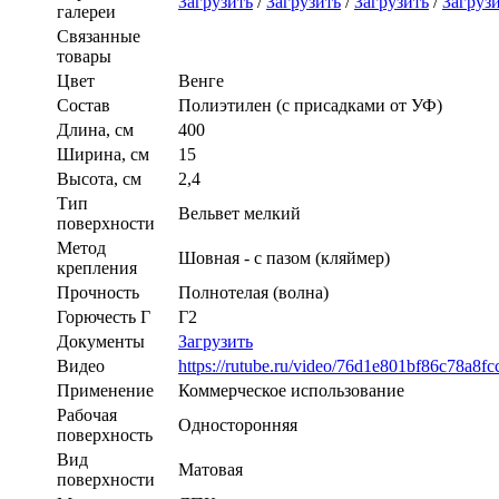
Загрузить
/
Загрузить
/
Загрузить
/
Загруз
галереи
Связанные
товары
Цвет
Венге
Состав
Полиэтилен (с присадками от УФ)
Длина, см
400
Ширина, см
15
Высота, см
2,4
Тип
Вельвет мелкий
поверхности
Метод
Шовная - с пазом (кляймер)
крепления
Прочность
Полнотелая (волна)
Горючесть Г
Г2
Документы
Загрузить
Видео
https://rutube.ru/video/76d1e801bf86c78a8f
Применение
Коммерческое использование
Рабочая
Односторонняя
поверхность
Вид
Матовая
поверхности