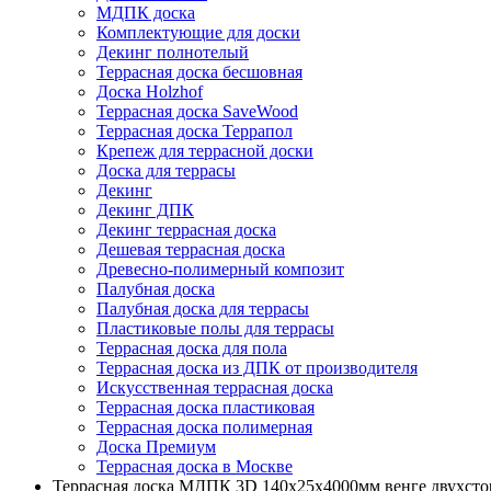
МДПК доска
Комплектующие для доски
Декинг полнотелый
Террасная доска бесшовная
Доска Holzhof
Террасная доска SaveWood
Террасная доска Террапол
Крепеж для террасной доски
Доска для террасы
Декинг
Декинг ДПК
Декинг террасная доска
Дешевая террасная доска
Древесно-полимерный композит
Палубная доска
Палубная доска для террасы
Пластиковые полы для террасы
Террасная доска для пола
Террасная доска из ДПК от производителя
Искусственная террасная доска
Террасная доска пластиковая
Террасная доска полимерная
Доска Премиум
Террасная доска в Москве
Террасная доска МДПК 3D 140x25х4000мм венге двухсто