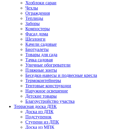
Хозблоки сараи
Чехлы
Ограждения
Теплицы
Заборы
Компостеры
Фасад дома
Шезлонги
Качели садовые
Биотуалеты
Товары для сада
Тачка садовая
Уличные обогреватели
Пляжные зонты
Беседки-навесы и подвесные кресла
Термоконтейнеры
Тентовые конструкции
Наружное освещение
Детские товары
Благоустройство участка
Террасная доска ДПК
Доска из ДПК
Подступенок
Ступени из ДПК
Доска из МПК