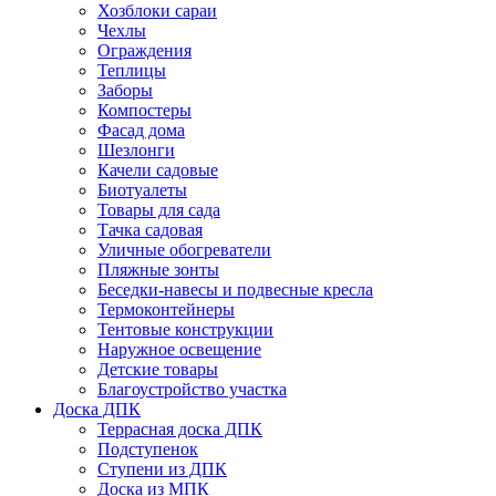
Хозблоки сараи
Чехлы
Ограждения
Теплицы
Заборы
Компостеры
Фасад дома
Шезлонги
Качели садовые
Биотуалеты
Товары для сада
Тачка садовая
Уличные обогреватели
Пляжные зонты
Беседки-навесы и подвесные кресла
Термоконтейнеры
Тентовые конструкции
Наружное освещение
Детские товары
Благоустройство участка
Доска ДПК
Террасная доска ДПК
Подступенок
Ступени из ДПК
Доска из МПК