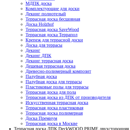
МДПК доска
Комплектующие для доски
Декинг полнотелый
Террасная доска бесшовная
Доска Holzhof
Террасная доска SaveWood
Террасная доска Террапол
Крепеж для террасной доски
Доска для террасы
Декинг
Декинг ДПК
Декинг террасная доска
Дешевая террасная доска
Древесно-полимерный композит
Палубная доска
Палубная доска для террасы
Пластиковые полы для террасы
Террасная доска для пола
Террасная доска из ДПК от производителя
Искусственная террасная доска
Террасная доска пластиковая
Террасная доска полимерная
Доска Премиум
Террасная доска в Москве
Террасная доска ДПК DeckWOOD PRIME двухсторонняя -