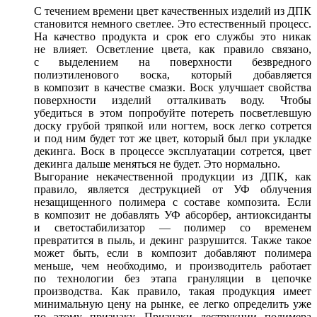
С течением времени цвет качественных изделий из ДПК
становится немного светлее. Это естественный процесс.
На качество продукта и срок его службы это никак
не влияет. Осветление цвета, как правило связано,
с выделением на поверхности безвредного
полиэтиленового воска, который добавляется
в композит в качестве смазки. Воск улучшает свойства
поверхности изделий отталкивать воду. Чтобы
убедиться в этом попробуйте потереть посветлевшую
доску грубой тряпкой или ногтем, воск легко сотрется
и под ним будет тот же цвет, который был при укладке
декинга. Воск в процессе эксплуатации сотрется, цвет
декинга дальше меняться не будет. Это нормально.
Выгорание некачественной продукции из ДПК, как
правило, является деструкцией от УФ облучения
незащищенного полимера с составе композита. Если
в композит не добавлять УФ абсорбер, антиоксиданты
и светостабилизатор — полимер со временем
превратится в пыль, и декинг разрушится. Также такое
может быть, если в композит добавляют полимера
меньше, чем необходимо, и производитель работает
по технологии без этапа грануляции в цепочке
производства. Как правило, такая продукция имеет
минимальную цену на рынке, ее легко определить уже
по этому признаку. Признаки деструкции полимера