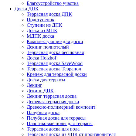
Благоустройство участка
Доска ДПК
Террасная доска ДПК
Подступенок
Ступени из ДПК
Доска из МПК
МДПК доска
Комплектующие для доски
Декинг полнотелый
Террасная доска бесшовная
Доска Holzhof
Террасная доска SaveWood
Террасная доска Террапол
Крепеж для террасной доски
Доска для террасы
Декинг
Декинг ДПК
Декинг террасная доска
Дешевая террасная доска
Древесно-полимерный композит
Палубная доска
Палубная доска для террасы
Пластиковые полы для террасы
Террасная доска для пола
Террасная доска из ДПК от производителя