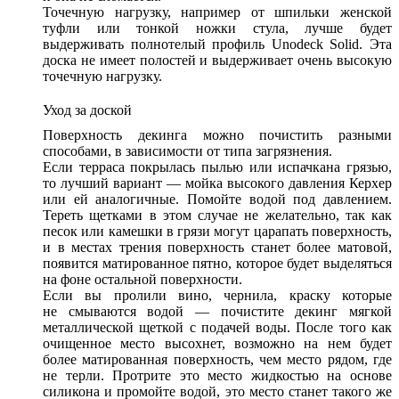
Точечную нагрузку, например от шпильки женской
туфли или тонкой ножки стула, лучше будет
выдерживать полнотелый профиль Unodeck Solid. Эта
доска не имеет полостей и выдерживает очень высокую
точечную нагрузку.
Уход за доской
Поверхность декинга можно почистить разными
способами, в зависимости от типа загрязнения.
Если терраса покрылась пылью или испачкана грязью,
то лучший вариант — мойка высокого давления Керхер
или ей аналогичные. Помойте водой под давлением.
Тереть щетками в этом случае не желательно, так как
песок или камешки в грязи могут царапать поверхность,
и в местах трения поверхность станет более матовой,
появится матированное пятно, которое будет выделяться
на фоне остальной поверхности.
Если вы пролили вино, чернила, краску которые
не смываются водой — почистите декинг мягкой
металлической щеткой с подачей воды. После того как
очищенное место высохнет, возможно на нем будет
более матированная поверхность, чем место рядом, где
не терли. Протрите это место жидкостью на основе
силикона и промойте водой, это место станет такого же