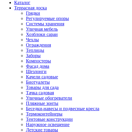
Каталог
Террасная доска
Грядки
Регулируемые опоры
Системы хранения
Уличная мебель
Хозблоки сараи
Чехлы
Ограждения
Теплицы
Заборы
Компостеры
Фасад дома
Шезлонги
Качели садовые
Биотуалеты
Товары для сада
Тачка садовая
Уличные обогреватели
Пляжные зонты
Беседки-навесы и подвесные кресла
Термоконтейнеры
Тентовые конструкции
Наружное освещение
Детские товары