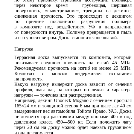
через некоторое время — грубеющая, шершавая
поверхность, «выветривание», трещины на декинге,
сниженная прочность. Это происходит с декингом
по причине послойного разрушения полимера
в композите под воздействием УФ в направлении
от поверхности внутрь. Полимер превращается в пыль
и его уносит ветром. Доска становится шершавой.
Нагрузка
Террасная доска выпускается из композита, который
показывает среднюю прочность на изгиб 45 МПа.
Рекомендуемая прочность на изгиб не менее 25 МПа.
Композит с запасом выдерживает испытания
на прочность.
Какую нагрузку выдержит доска зависит от сечения
профиля, шага лаг, на которых он лежит и характера
нагрузки — точечная или распределенная.
Например, декинг Unodeck Mogano с сечением профиля
165×24 мм и толщиной стенок 6 мм при шаге лаг 40 см
выдерживает вес автомобиля Тойота Прадо, УАЗ. Доска
не ломается при расстоянии между опорами 40 см под
давлением колеса 450—500 кг. Если положить лагу
через 20 см на доску можно будет наехать грузовиком
и она не сломается.