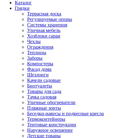
Каталог
Грядки
Террасная доска
Регулируемые опоры
Системы хранения
Уличная мебель
Хозблоки сараи
Чехлы
Ограждения
Теплицы
Заборы
Компостеры
Фасад дома
Шезлонги
Качели садовые
Биотуалеты
Товары для сада
Тачка садовая
Уличные обогреватели
Пляжные зонты
Беседки-навесы и подвесные кресла
Термоконтейнеры
Тентовые конструкции
Наружное освещение
Детские товары