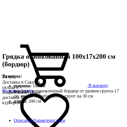
Грядка оцинкованная 100х17х200 см
(бордюр)
Размеры:
За шт.
Доставка в Саки со
В корзину
ширина:
100 см
склада в
Купить в 1 клик
высота:
установленный бордюр от уровня грунта-17
Подмосковье. Плюс
см, опоры заглубляются в грунт на 30 см
доставка ТК,
длина:
200 см
курьером
Описание
Характеристики