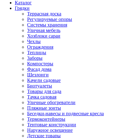
Каталог
Грядки
Террасная доска
Регулируемые опоры
Системы хранения
Уличная мебель
Хозблоки сараи
Чехлы
Ограждения
Теплицы
Заборы
Компостеры
Фасад дома
Шезлонги
Качели садовые
Биотуалеты
Товары для сада
Тачка садовая
Уличные обогреватели
Пляжные зонты
Беседки-навесы и подвесные кресла
Термоконтейнеры
Тентовые конструкции
Наружное освещение
Детские товары