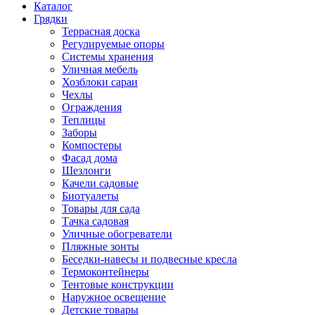
Каталог
Грядки
Террасная доска
Регулируемые опоры
Системы хранения
Уличная мебель
Хозблоки сараи
Чехлы
Ограждения
Теплицы
Заборы
Компостеры
Фасад дома
Шезлонги
Качели садовые
Биотуалеты
Товары для сада
Тачка садовая
Уличные обогреватели
Пляжные зонты
Беседки-навесы и подвесные кресла
Термоконтейнеры
Тентовые конструкции
Наружное освещение
Детские товары