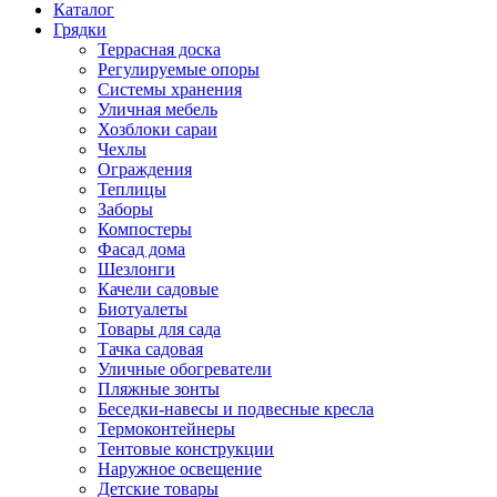
Каталог
Грядки
Террасная доска
Регулируемые опоры
Системы хранения
Уличная мебель
Хозблоки сараи
Чехлы
Ограждения
Теплицы
Заборы
Компостеры
Фасад дома
Шезлонги
Качели садовые
Биотуалеты
Товары для сада
Тачка садовая
Уличные обогреватели
Пляжные зонты
Беседки-навесы и подвесные кресла
Термоконтейнеры
Тентовые конструкции
Наружное освещение
Детские товары