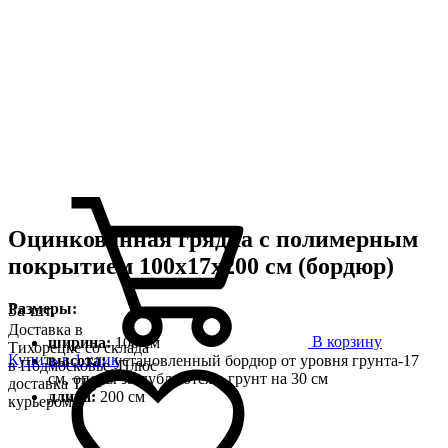
Оцинкованная грядка с полимерным
покрытием 100х17х200 см (бордюр)
Размеры:
За шт.
Доставка в
В корзину
ширина:
100 см
Тихорецке со склада
Купить в 1 клик
высота:
установленный бордюр от уровня грунта-17
в Подмосковье. Плюс
см, опоры заглубляются в грунт на 30 см
доставка ТК,
длина:
200 см
курьером