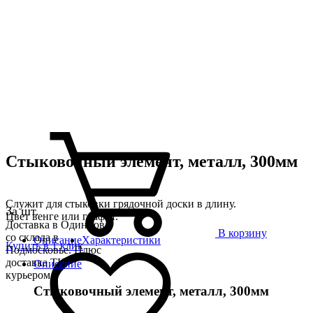
Стыковочный элемент, металл, 300мм
Служит для стыковки грядочной доски в длину.
За шт.
Цвет венге или графит.
Доставка в Одинцово
В корзину
со склада в
Описание
Характеристики
Купить в 1 клик
Подмосковье. Плюс
доставка ТК,
Описание
курьером
Стыковочный элемент, металл, 300мм