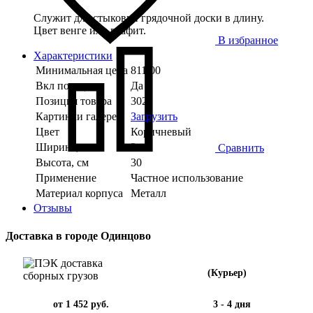
Служит для стыковки грядочной доски в длину.
Цвет венге или графит.
В избранное
Характеристики
Минимальная цена
811.00
Вкл позицию
Да
Позиция товара
302
Картинки галереи
Загрузить
Цвет
Коричневый
Ширина, см
3
Сравнить
Высота, см
30
Применение
Частное использование
Материал корпуса
Металл
Отзывы
Доставка в городе Одинцово
(Курьер)
от 1 452 руб.
3 - 4 дня