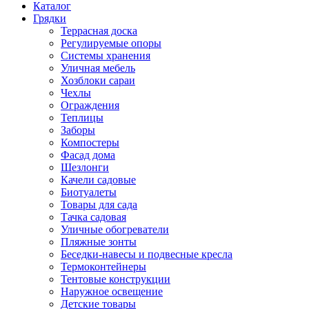
Каталог
Грядки
Террасная доска
Регулируемые опоры
Системы хранения
Уличная мебель
Хозблоки сараи
Чехлы
Ограждения
Теплицы
Заборы
Компостеры
Фасад дома
Шезлонги
Качели садовые
Биотуалеты
Товары для сада
Тачка садовая
Уличные обогреватели
Пляжные зонты
Беседки-навесы и подвесные кресла
Термоконтейнеры
Тентовые конструкции
Наружное освещение
Детские товары