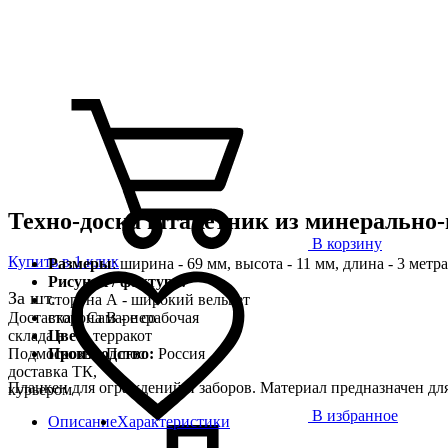
Техно-доска штакетник из минерально
В корзину
Купить в 1 клик
Размеры
: ширина - 69 мм, высота - 11 мм, длина - 3 метра
Рисунок / фактура:
За шт.
сторона А - широкий вельвет
Доставка в Самаре со
сторона B - нерабочая
склада в
Цвет:
терракот
Подмосковье. Плюс
Производство:
Россия
доставка ТК,
Планкен для ограждений и заборов. Материал предназначен дл
курьером
В избранное
Описание
Характеристики