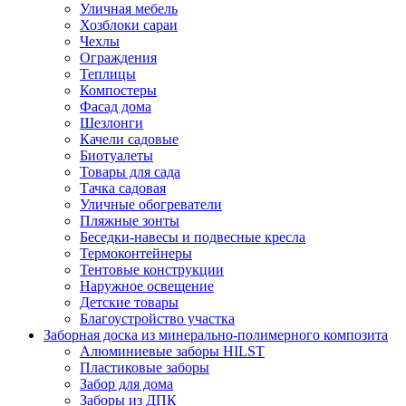
Уличная мебель
Хозблоки сараи
Чехлы
Ограждения
Теплицы
Компостеры
Фасад дома
Шезлонги
Качели садовые
Биотуалеты
Товары для сада
Тачка садовая
Уличные обогреватели
Пляжные зонты
Беседки-навесы и подвесные кресла
Термоконтейнеры
Тентовые конструкции
Наружное освещение
Детские товары
Благоустройство участка
Заборная доска из минерально-полимерного композита
Алюминиевые заборы HILST
Пластиковые заборы
Забор для дома
Заборы из ДПК