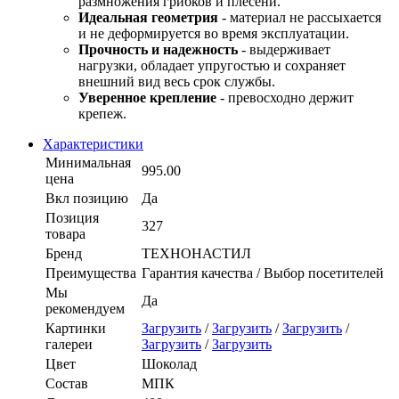
размножения грибков и плесени.
Идеальная геометрия
- материал не рассыхается
и не деформируется во время эксплуатации.
Прочность и надежность
- выдерживает
нагрузки, обладает упругостью и сохраняет
внешний вид весь срок службы.
Уверенное крепление
- превосходно держит
крепеж.
Характеристики
Минимальная
995.00
цена
Вкл позицию
Да
Позиция
327
товара
Бренд
ТЕХНОНАСТИЛ
Преимущества
Гарантия качества / Выбор посетителей
Мы
Да
рекомендуем
Картинки
Загрузить
/
Загрузить
/
Загрузить
/
галереи
Загрузить
/
Загрузить
Цвет
Шоколад
Состав
МПК