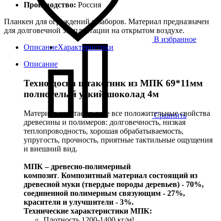
Производство:
Россия
Планкен для ограждений и заборов. Материал предназначен
для долговечной эксплуатации на открытом воздухе.
В избранное
Описание
Характеристики
Описание
Техно-доска штакетник из МПК 69*11мм
полнотелый узкий шоколад 4м
Материал сочетает в себе все положительные свойства
Сравнить
древесины и полимеров: долговечность, низкая
теплопроводность, хорошая обрабатываемость,
упругость, прочность, приятные тактильные ощущения
и внешний вид.
МПК – древесно-полимерный
композит
.
Композитный материал состоящий из
древесной муки (твердые породы деревьев) - 70%,
соединенной полимерным связующим - 27%,
красители и улучшители - 3%.
Технические характеристики МПК:
Плотность 1200-1400 кг/м³