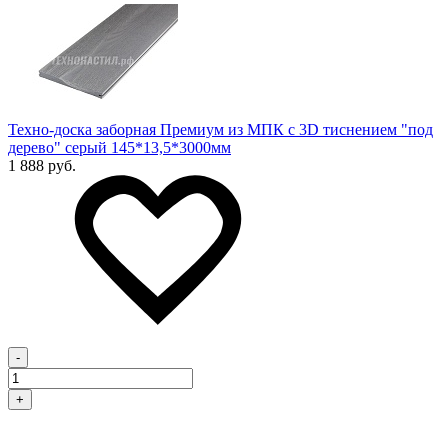
Техно-доска заборная Премиум из МПК с 3D тиснением "под
дерево" серый 145*13,5*3000мм
1 888 руб.
-
+