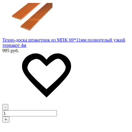
Техно-доска штакетник из МПК 69*11мм полнотелый узкий
терракот 4м
995 руб.
-
+