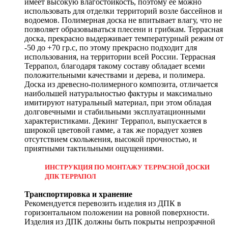
имеет высокую влагостойкость, поэтому ее можно
использовать для отделки территорий возле бассейнов и
водоемов. Полимерная доска не впитывает влагу, что не
позволяет образовываться плесени и грибкам. Террасная
доска, прекрасно выдерживает температурный режим от
-50 до +70 гр.с, по этому прекрасно подходит для
использования, на территории всей России. Террасная
Террапол, благодаря такому составу обладает всеми
положительными качествами и дерева, и полимера.
Доска из древесно-полимерного композита, отличается
наибольшей натуральностью фактуры и максимально
имитируют натуральный материал, при этом обладая
долговечными и стабильными эксплуатационными
характеристиками. Декинг Террапол, выпускается в
широкой цветовой гамме, а так же порадует хозяев
отсутствием скольжения, высокой прочностью, и
приятными тактильными ощущениями.
ИНСТРУКЦИЯ ПО МОНТАЖУ ТЕРРАСНОЙ ДОСКИ
ДПК ТЕРРАПОЛ
Транспортировка и хранение
Рекомендуется перевозить изделия из ДПК в
горизонтальном положении на ровной поверхности.
Изделия из ДПК должны быть покрыты непрозрачной