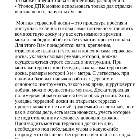
это может препятствовать линейному расширению.
• Уголок ДПК можно использовать только для отделки
вертикальных, наружных углов.
Монтаж террасной доски – это процедура простая и
доступная. Если вы готовы самостоятельно установить
композитную доску и у вас есть немного времени,
можно свободно обойтись без участия профессионала.
Для этого Вам понадобятся: лаги, крепления,
отделочные планки и уголки и конечно сама террасная
доска, укладка своими руками, которой, должна
осуществляться строго согласно инструкции. При
монтаже террасы или беседки, важна сама террасная
доска, размеры которой 3 и 4 метра. С легкостью, при
наличии базовых навыков работы с деревом и
основного инструмента, такого как дрель, шуруповерт и
лобзик, можно осуществить монтаж. Доска террасная
полимерная обрабатывается без особых усилий. Хотя,
укладка террасной доски на открытых террасах -
процесс может и не самый трудоемкий и сложный, но и
как в любом деле, есть масса нюансов, учесть которые
не подготовленному человеку довольно сложно.
Производить монтаж террасной доски из дпк,
необходимо под небольшим углом в какую-либо
сторону, что обеспечит беспрепятственный сток воды.