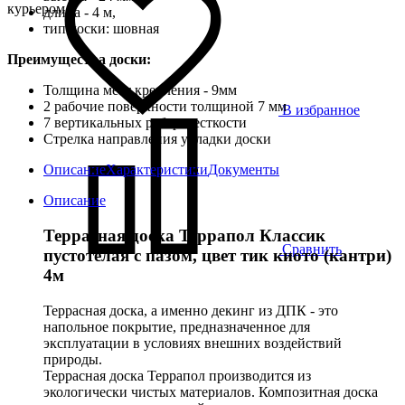
курьером
длина - 4 м,
тип доски: шовная
Преимущества доски:
Толщина мест крепления - 9мм
2 рабочие поверхности толщиной 7 мм
В избранное
7 вертикальных ребер жесткости
Стрелка направления укладки доски
Описание
Характеристики
Документы
Описание
Террасная доска Террапол Классик
Сравнить
пустотелая с пазом, цвет тик киото (кантри)
4м
Террасная доска, а именно декинг из ДПК - это
напольное покрытие, предназначенное для
эксплуатации в условиях внешних воздействий
природы.
Террасная доска Террапол производится из
экологически чистых материалов. Композитная доска