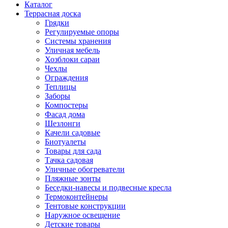
Каталог
Террасная доска
Грядки
Регулируемые опоры
Системы хранения
Уличная мебель
Хозблоки сараи
Чехлы
Ограждения
Теплицы
Заборы
Компостеры
Фасад дома
Шезлонги
Качели садовые
Биотуалеты
Товары для сада
Тачка садовая
Уличные обогреватели
Пляжные зонты
Беседки-навесы и подвесные кресла
Термоконтейнеры
Тентовые конструкции
Наружное освещение
Детские товары