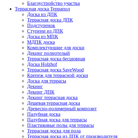
Благоустройство участка
Террасная доска Террапол
Доска из ДПК
Террасная доска ДПК
Подступенок
Ступени из ДПК
Доска из МПК
МДПК доска
Комплектующие для доски
Декинг полнотелый
Террасная доска бесшовная
Доска Holzhof
Террасная доска SaveWood
Крепеж для террасной доски
Доска для террасы
Декинг
Декинг ДПК
Декинг террасная доска
Дешевая террасная доска
Древесно-полимерный композит
Палубная доска
Палубная доска для террасы
Пластиковые полы для террасы
Террасная доска для пола
Террасная доска из ДПК от производителя