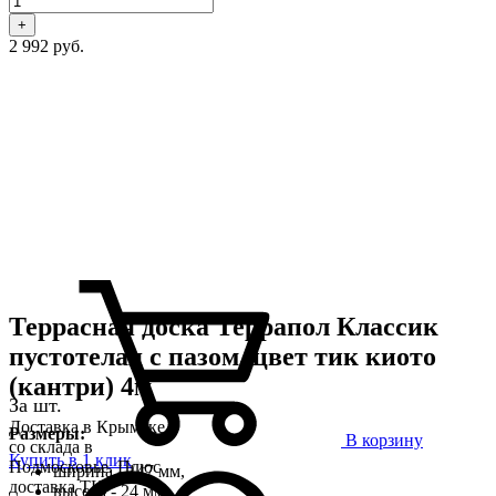
+
2 992 руб.
Террасная доска Террапол Классик
пустотелая с пазом, цвет тик киото
(кантри) 4м
За шт.
Доставка в Крымске
Размеры:
В корзину
со склада в
Купить в 1 клик
Подмосковье. Плюс
ширина - 147 мм,
доставка ТК,
высота - 24 мм,