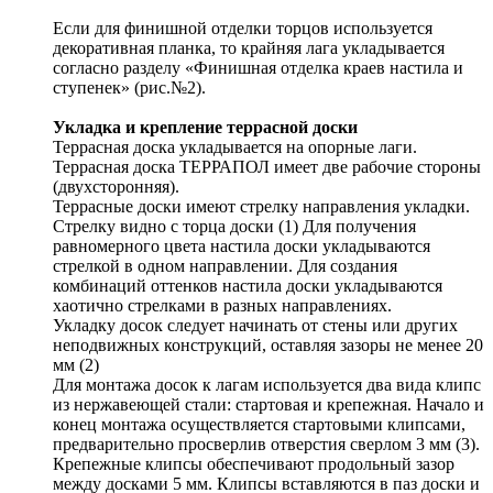
Если для финишной отделки торцов используется
декоративная планка, то крайняя лага укладывается
согласно разделу «Финишная отделка краев настила и
ступенек» (рис.№2).
Укладка и крепление террасной доски
Террасная доска укладывается на опорные лаги.
Террасная доска ТЕРРАПОЛ имеет две рабочие стороны
(двухсторонняя).
Террасные доски имеют стрелку направления укладки.
Стрелку видно с торца доски (1) Для получения
равномерного цвета настила доски укладываются
стрелкой в одном направлении. Для создания
комбинаций оттенков настила доски укладываются
хаотично стрелками в разных направлениях.
Укладку досок следует начинать от стены или других
неподвижных конструкций, оставляя зазоры не менее 20
мм (2)
Для монтажа досок к лагам используется два вида клипс
из нержавеющей стали: стартовая и крепежная. Начало и
конец монтажа осуществляется стартовыми клипсами,
предварительно просверлив отверстия сверлом 3 мм (3).
Крепежные клипсы обеспечивают продольный зазор
между досками 5 мм. Клипсы вставляются в паз доски и