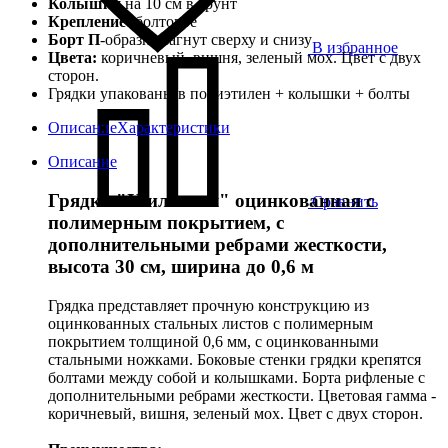
Колышки
на 10 см в грунт
Крепление:
болтовое
Борт П
-образно загнут сверху и снизу
В избранное
Цвета:
коричневый, вишня, зеленый мох. Цвет с двух
сторон.
Грядки упакованы в полиэтилен + колышки + болты
Описание
Характеристики
Описание
Грядка "Усиленная" оцинкованная с
Сравнить
полимерным покрытием, с
дополнительными ребрами жесткости,
высота 30 см, ширина до 0,6 м
Грядка представляет прочную конструкцию из
оцинкованных стальных листов с полимерным
покрытием толщиной 0,6 мм, с оцинкованными
стальными ножками. Боковые стенки грядки крепятся
болтами между собой и колышками. Борта рифленые с
дополнительными ребрами жесткости. Цветовая гамма -
коричневый, вишня, зеленый мох. Цвет с двух сторон.