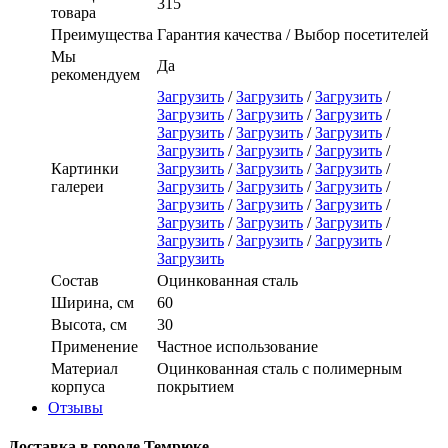
315
товара
Преимущества
Гарантия качества / Выбор посетителей
Мы
Да
рекомендуем
Загрузить
/
Загрузить
/
Загрузить
/
Загрузить
/
Загрузить
/
Загрузить
/
Загрузить
/
Загрузить
/
Загрузить
/
Загрузить
/
Загрузить
/
Загрузить
/
Картинки
Загрузить
/
Загрузить
/
Загрузить
/
галереи
Загрузить
/
Загрузить
/
Загрузить
/
Загрузить
/
Загрузить
/
Загрузить
/
Загрузить
/
Загрузить
/
Загрузить
/
Загрузить
/
Загрузить
/
Загрузить
/
Загрузить
Состав
Оцинкованная сталь
Ширина, см
60
Высота, см
30
Применение
Частное использование
Материал
Оцинкованная сталь с полимерным
корпуса
покрытием
Отзывы
Доставка в городе Темрюке