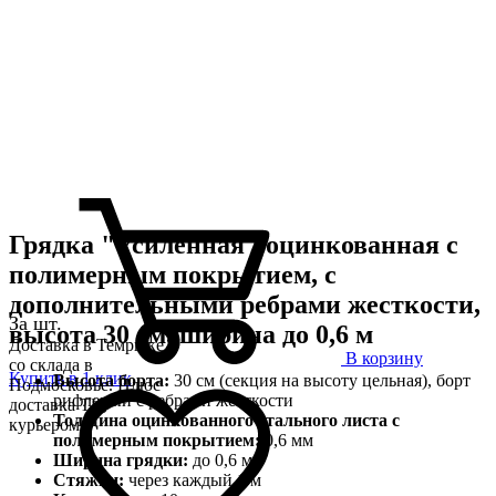
Грядка "Усиленная" оцинкованная с
полимерным покрытием, с
дополнительными ребрами жесткости,
За шт.
высота 30 см, ширина до 0,6 м
Доставка в Темрюке
В корзину
со склада в
Купить в 1 клик
Высота борта:
30 см (секция на высоту цельная), борт
Подмосковье. Плюс
рифленый с ребрами жесткости
доставка ТК,
Толщина оцинкованного стального листа с
курьером
полимерным покрытием:
0,6 мм
Ширина грядки:
до 0,6 м
Стяжки:
через каждый 1 м