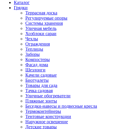
Каталог
Грядки
Террасная доска
Регулируемые опоры
Системы хранения
Уличная мебель
Хозблоки сараи
Чехлы
Ограждения
Теплицы
Заборы
Компостеры
Фасад дома
Шезлонги
Качели садовые
Биотуалеты
Товары для сада
Тачка садовая
Уличные обогреватели
Пляжные зонты
Беседки-навесы и подвесные кресла
Термоконтейнеры
Тентовые конструкции
Наружное освещение
Детские товары