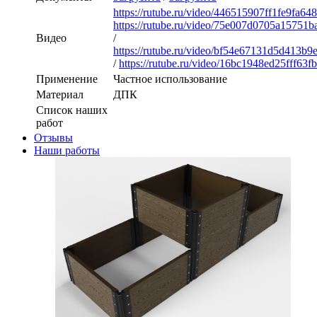
https://rutube.ru/video/446515907ff1fe9fa64
https://rutube.ru/video/75e007d0705a15751
Видео
/
https://rutube.ru/video/bf54e67131d5d413b
/
https://rutube.ru/video/16bc1948ed25fff63
Применение
Частное использование
Материал
ДПК
Список наших
работ
Отзывы
Наши работы