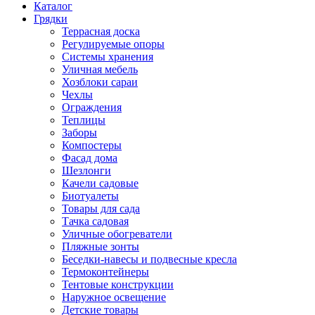
Каталог
Грядки
Террасная доска
Регулируемые опоры
Системы хранения
Уличная мебель
Хозблоки сараи
Чехлы
Ограждения
Теплицы
Заборы
Компостеры
Фасад дома
Шезлонги
Качели садовые
Биотуалеты
Товары для сада
Тачка садовая
Уличные обогреватели
Пляжные зонты
Беседки-навесы и подвесные кресла
Термоконтейнеры
Тентовые конструкции
Наружное освещение
Детские товары