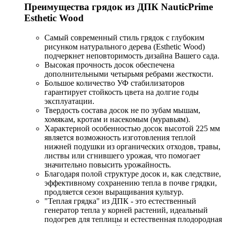
Преимущества грядок из ДПК NauticPrime
Esthetic Wood
Самый современный стиль грядок с глубоким
рисунком натурального дерева (Esthetic Wood)
подчеркнет неповторимость дизайна Вашего сада.
Высокая прочность досок обеспечена
дополнительными четырьмя ребрами жесткости.
Большое количество УФ стабилизаторов
гарантирует стойкость цвета на долгие годы
эксплуатации.
Твердость состава досок не по зубам мышам,
хомякам, кротам и насекомым (муравьям).
Характерной особенностью досок высотой 225 мм
является возможность изготовления теплой
нижней подушки из органических отходов, травы,
листвы или сгнившего урожая, что помогает
значительно повысить урожайность.
Благодаря полой структуре досок и, как следствие,
эффективному сохранению тепла в почве грядки,
продляется сезон выращивания культур.
"Теплая грядка" из ДПК - это естественный
генератор тепла у корней растений, идеальный
подогрев для теплицы и естественная плодородная