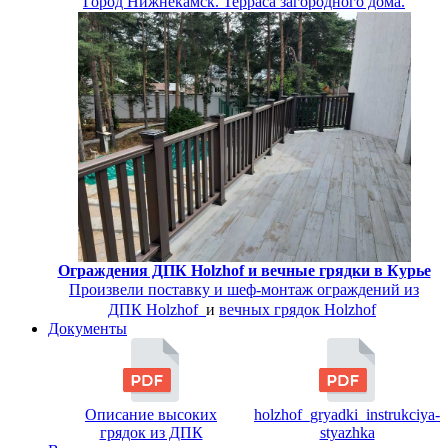
Город Нижнекамск. Терраса загородного дома.
Ограждения ДПК Holzhof и вечные грядки в Курье
Произвели поставку и шеф-монтаж
ограждений из
ДПК Holzhof
и
вечных грядок Holzhof
Документы
Описание высоких
holzhof_gryadki_instrukciya-
грядок из ДПК
styazhka