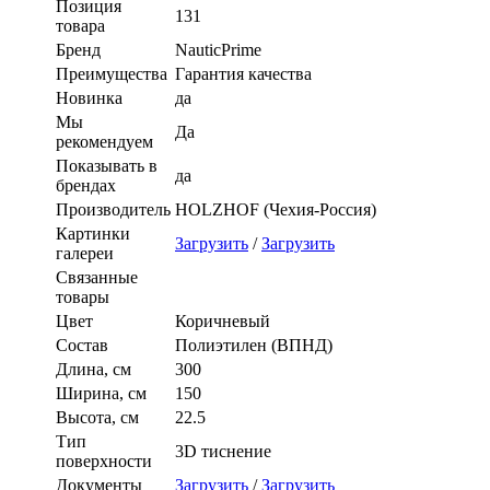
Позиция
131
товара
Бренд
NauticPrime
Преимущества
Гарантия качества
Новинка
да
Мы
Да
рекомендуем
Показывать в
да
брендах
Производитель
HOLZHOF (Чехия-Россия)
Картинки
Загрузить
/
Загрузить
галереи
Связанные
товары
Цвет
Коричневый
Состав
Полиэтилен (ВПНД)
Длина, см
300
Ширина, см
150
Высота, см
22.5
Тип
3D тиснение
поверхности
Документы
Загрузить
/
Загрузить